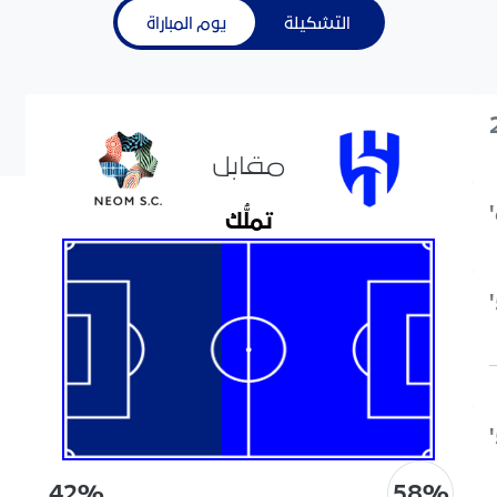
التشكيلة
يوم المباراة
مقابل
تملُّك
58
%
42
%