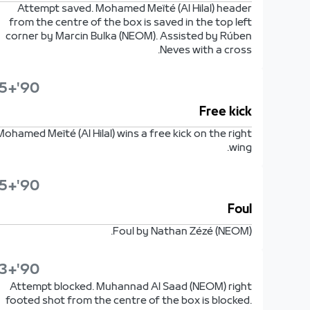
Attempt saved. Mohamed Meïté (Al Hilal) header
from the centre of the box is saved in the top left
corner by Marcin Bulka (NEOM). Assisted by Rúben
Neves with a cross.
90'+5'
Free kick
Mohamed Meïté (Al Hilal) wins a free kick on the right
wing.
90'+5'
Foul
Foul by Nathan Zézé (NEOM).
90'+3'
Attempt blocked. Muhannad Al Saad (NEOM) right
footed shot from the centre of the box is blocked.