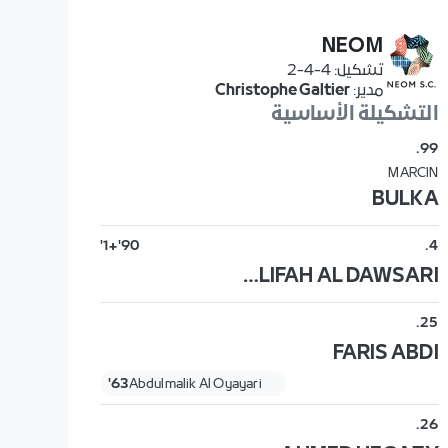
NEOM
تشكيل
:
4-4-2
مدير
:
Christophe Galtier
التشكيلة الأساسية
.
99
MARCIN
BULKA
90'+1'
.
4
KHALIFAH AL DAWSARI
.
25
FARIS ABDI
63'
Abdulmalik Al Oyayari
.
26