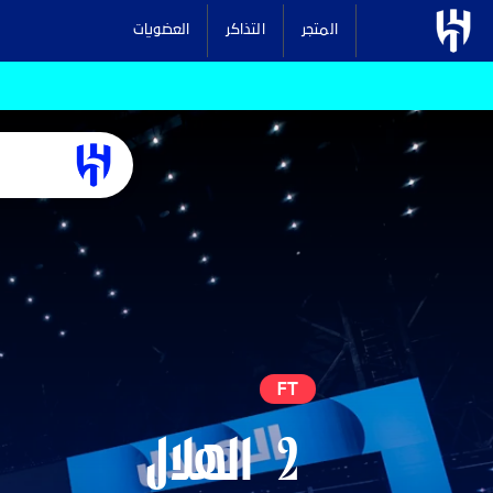
المتجر
التذاكر
العضويات
FT
2
الهلال