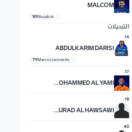
MALCOM
89'
Bouabré
التبديلات
.
14
ABDULKARIM DARISI
79'
Marcos Leonardo
.
17
MOHAMMED AL YAMI
.
18
MURAD AL HAWSAWI
.
40