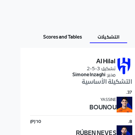
التشكيلات
Scores and Tables
Al Hilal
تشكيل
:
3-5-2
مدير
:
Simone Inzaghi
التشكيلة الأساسية
.
37
YASSINE
BOUNOU
(P)
10'
.
8
RÚBEN NEVES