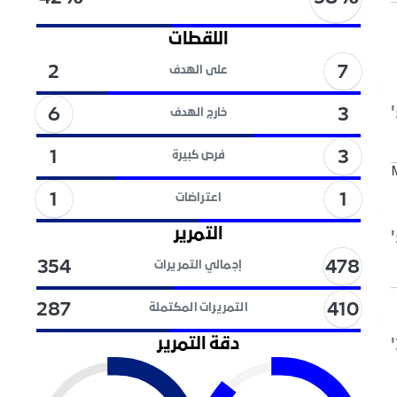
اللقطات
7
2
على الهدف
6
3
خارج الهدف
3
1
فرص كبيرة
1
1
اعتراضات
التمرير
478
354
إجمالي التمريرات
410
287
التمريرات المكتملة
دقة التمرير