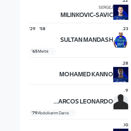
.
22
SERGEJ
MILINKOVIC-SAVIC
29'
58'
.
23
SULTAN MANDASH
65'
Meïté
.
28
MOHAMED KANNO
.
9
MARCOS LEONARDO
79'
Abdulkarim Darisi
.
10