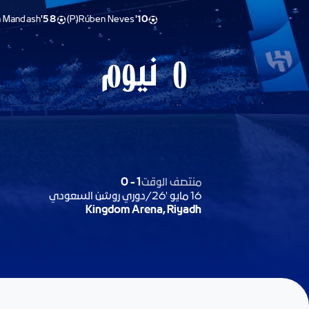
n Mandash
58'
(P)
Rúben Neves
10'
نيوم
0
منتصف الوقت
1
-
0
16 مايو '26
/
دوري روشن السعودي
Kingdom Arena, Riyadh