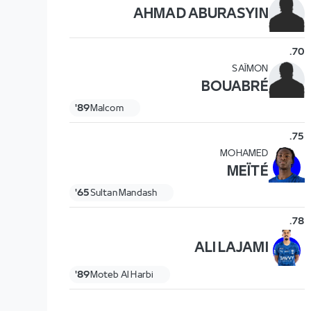
AHMAD ABURASYIN
.
70
SAÏMON
BOUABRÉ
89'
Malcom
.
75
MOHAMED
MEÏTÉ
65'
Sultan Mandash
.
78
ALI LAJAMI
89'
Moteb Al Harbi