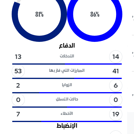
81
%
86
%
الدفاع
14
13
التدخلات
53
41
المبارزات التي فاز بها
6
2
الزوايا
0
0
حالات التسلل
19
7
الأخطاء
الإنضباط