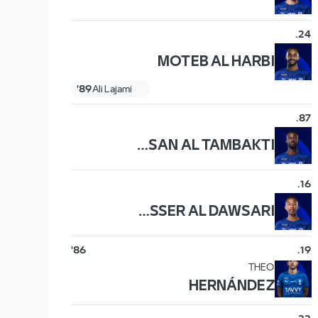
.
24
MOTEB AL HARBI
89'
Ali Lajami
.
87
HASSAN AL TAMBAKTI
.
16
NASSER AL DAWSARI
86'
.
19
THEO
HERNÁNDEZ