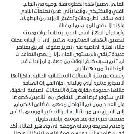
العالم، معتبرًا هذه الخطوة نقلة نوعية في الجانب
الفني والتكتيكي، وأنها تأتي ضمن تطلعات النادي
لرفع سقف الطموحات وتحقيق المزيد من البطولات
والإنجازات في المواسم المقبلة.
وأوضح أن الجهاز الفني الجديد يتطلب أدوات معينة
لتحقيق الأهداف المنشودة، مشيرًا إلى أن الإدارة عملت
خلال الفترة الماضية على تعزيز صفوف الفريق بعناصر
جديدة ترتقي بالمستوى العام، إلا أن بعض التعاقدات
لم تتم بسبب ضيق الوقت من جهة، والمزايدات غير
المنطقية من جهة أخرى.
وتحدث عن فترة الانتقالات الاستثنائية الحالية، ذاكرًا أنها
لا تتجاوز عشرة أيام، وبالتالي فإن الخيارات المتاحة
خلالها محدودة مقارنة بفترة الانتقالات الصيفية المقبلة،
التي ستوفر فرصًا أفضل للتفاوض مع اللاعبين، خصوصًا
وأن العديد ممن تم التواصل معهم يفضّلون الانضمام
إلى الفريق في مرحلة الإعداد والتحضير للموسم، لا في
منتصف فترة راحة بعد موسم رياضي طويل.
واختتم تصريحه برسالة موجهة إلى جماهير الهلال، أكد
في مضامينها أن دعمهم ومؤازرتهم تشكلان عنصرًا