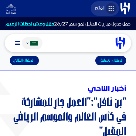
المتجر
حمل جدول مباريات الهلال لموسم 26/27
حمّل وعش لحظات الزعيم
تغيير اللغة
المقال السابق
المقال التالي
أخبار النادي
"بن نافل":"العمل جارٍ للمشاركة
في كأس العالم والموسم الرياضي
المقبل"