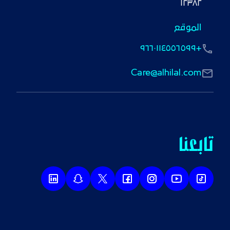
١٢٣٨٢
الموقع
+٩٦٦٠١١٤٥٥٦٥٩٩
Care@alhilal.com
تابعنا