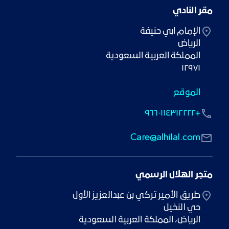
مقر النادي
١٢٩٧١
الموقع
+٩٦٦٠١١٤٣١٢٢٢٢
Care@alhilal.com
متجر الهلال الرسمي